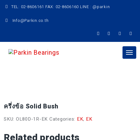
Skip
TEL: 02-8606161 FAX: 02-8606160 LINE : @parkin
to
content
Info@Parkin.co.th
Tog
nav
ครึ่งข้อ Solid Bush
SKU:
OL80D-1R-EK
Categories:
EK
,
EK
Related products