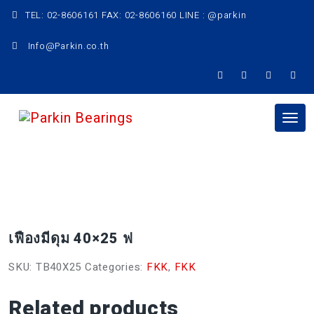
Skip
TEL: 02-8606161 FAX: 02-8606160 LINE : @parkin
to
content
Info@Parkin.co.th
Tog
nav
เฟืองมีดุม 40×25 ฟ
SKU:
TB40X25
Categories:
FKK
,
FKK
Related products