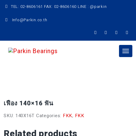
Skip
TEL: 02-8606161 FAX: 02-8606160 LINE : @parkin
to
content
Info@Parkin.co.th
Tog
nav
เฟือง 140×16 ฟัน
SKU:
140X16T
Categories:
FKK
,
FKK
Related products