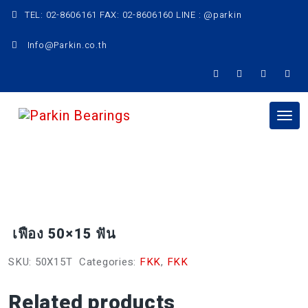
Skip
TEL: 02-8606161 FAX: 02-8606160 LINE : @parkin
to
content
Info@Parkin.co.th
Tog
nav
เฟือง 50×15 ฟัน
SKU:
50X15T
Categories:
FKK
,
FKK
Related products