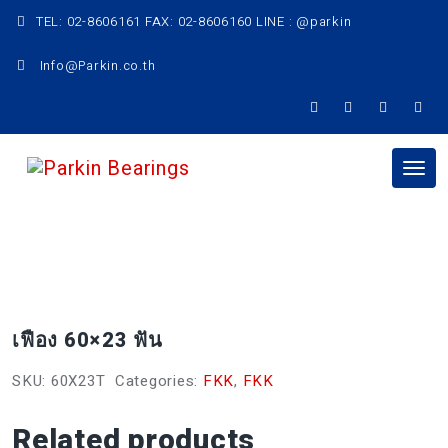
Skip
TEL: 02-8606161 FAX: 02-8606160 LINE : @parkin
to
content
Info@Parkin.co.th
Tog
nav
เฟือง 60×23 ฟัน
SKU:
60X23T
Categories:
FKK
,
FKK
Related products