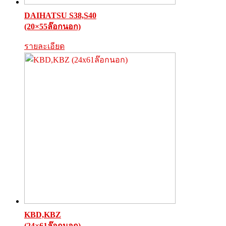
DAIHATSU S38,S40
(20×55ล๊อกนอก)
รายละเอียด
KBD,KBZ
(24×61ล๊อกนอก)