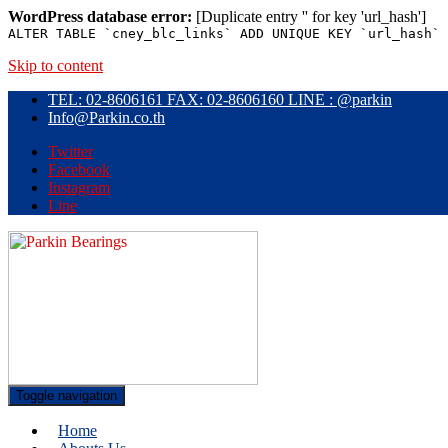
WordPress database error:
[Duplicate entry '' for key 'url_hash']
ALTER TABLE `cney_blc_links` ADD UNIQUE KEY `url_hash` 
Skip to content
TEL: 02-8606161 FAX: 02-8606160 LINE : @parkin
Info@Parkin.co.th
Twitter
Facebook
Instagram
Line
Toggle navigation
Home